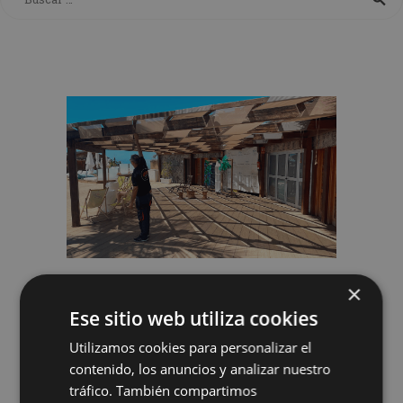
×
15
Abr, 2025
Ese sitio web utiliza cookies
martes
Utilizamos cookies para personalizar el
Proyecto de
contenido, los anuncios y analizar nuestro
Decoración en
tráfico. También compartimos