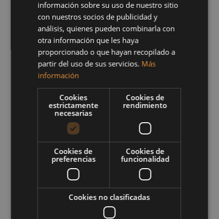
información sobre su uso de nuestro sitio
Amadores Beach
con nuestros socios de publicidad y
Club, en el Sur de
análisis, quienes pueden combinarla con
Gran Canaria
otra información que les haya
proporcionado o que hayan recopilado a
partir del uso de sus servicios.
Más
19
información
En un enclave tan exclusivo como es Amadores Beach
Club, cada elemento decorativo en este espacio debe
Cookies
Cookies de
estrictamente
rendimiento
estar a la altura de la experiencia que ofrecen. Por eso en
necesarias
Decotextil Canarias hemos creado un proyecto integral
con diseño, funcionalidad y confort, un proyecto que
compartimos en donde nos hemos adaptado
completamente a las necesidades del cliente. Diseñamos
e instalamos un…
Cookies de
Cookies de
preferencias
funcionalidad
Tags:
amadores
,
beach club
,
canarias
,
chill out
,
decoración
,
decotextil
,
decotextil
canarias
,
gran canaria
,
grupo decotextil
,
Cookies no clasificadas
hamacas
,
las palmas
,
mobiliario
,
nautico
,
polipiel
,
tapiceria
,
toldo a medida
,
toldos gran